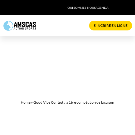
QUI SOMMES-NOUS
AGENDA
S'INCRIRE EN LIGNE
GOOD VIBE CONTEST : LA 1ÈRE
COMPÉTITION DE LA SAISON
dim 15 octobre, 2017
,
Cours club
© Photo : AMSCAS
Home
»
Good Vibe Contest : la 1ère compétition de la saison