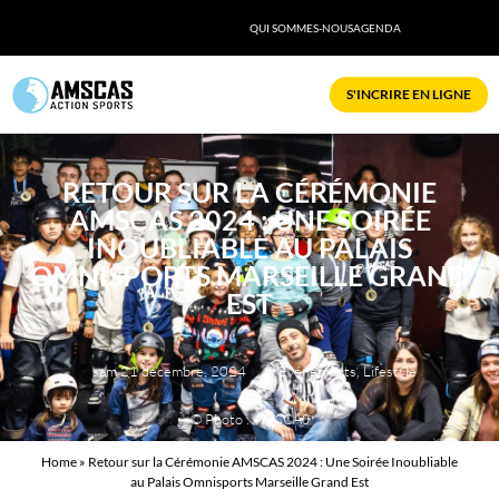
QUI SOMMES-NOUS
AGENDA
S'INCRIRE EN LIGNE
RETOUR SUR LA CÉRÉMONIE
AMSCAS 2024 : UNE SOIRÉE
INOUBLIABLE AU PALAIS
OMNISPORTS MARSEILLE GRAND
EST
sam 21 décembre, 2024
,
Événements
,
Lifestyle
© Photo : AMSCAS
Home
»
Retour sur la Cérémonie AMSCAS 2024 : Une Soirée Inoubliable
au Palais Omnisports Marseille Grand Est