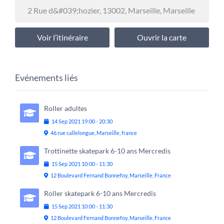
Voir l’itinéraire
Ouvrir la carte
Evénements liés
Roller adultes
14
Sep
2021
19:00
-
20:30
46 rue callelongue, Marseille, france
Trottinette skatepark 6-10 ans Mercredis
15
Sep
2021
10:00
-
11:30
12 Boulevard Fernand Bonnefoy, Marseille, France
Roller skatepark 6-10 ans Mercredis
15
Sep
2021
10:00
-
11:30
12 Boulevard Fernand Bonnefoy, Marseille, France