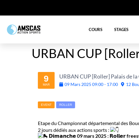
COURS
STAGES
URBAN CUP [Roller] 
URBAN CUP [Roller] Palais de la 
9
09
Mars
2025
09:00
-
17:00
12 Bou
MAR
EVENT
ROLLER
Etape du Championnat départemental des Bouch
2 jours dédiés aux actions sports :
𝗗
𝗶𝗺𝗮𝗻𝗰𝗵𝗲 09 mars 2025 : 𝗥𝗼𝗹𝗹𝗲𝗿 free