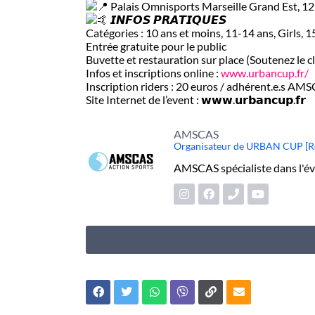
Palais Omnisports Marseille Grand Est, 1
𝙄𝙉𝙁𝙊𝙎 𝙋𝙍𝘼𝙏𝙄𝙌𝙐𝙀𝙎
Catégories : 10 ans et moins, 11-14 ans, Girls, 1
Entrée gratuite pour le public
Buvette et restauration sur place (Soutenez le 
Infos et inscriptions online :
www.urbancup.fr/
Inscription riders : 20 euros / adhérent.e.s AM
Site Internet de l’event : 𝘄𝘄𝘄.𝘂𝗿𝗯𝗮𝗻𝗰𝘂𝗽.𝗳𝗿
AMSCAS
Organisateur de URBAN CUP [Roll
AMSCAS spécialiste dans l'é