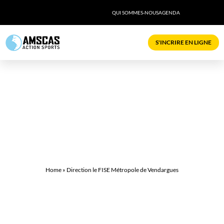
QUI SOMMES-NOUS
AGENDA
S'INCRIRE EN LIGNE
DIRECTION LE FISE MÉTROPOLE DE
VENDARGUES
jeu 30 novembre, 2017
,
Cours club
© Photo : AMSCAS
Home
»
Direction le FISE Métropole de Vendargues