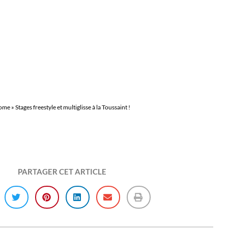
TYLE ET MULTIG
TOUSSAINT !
ome
»
Stages freestyle et multiglisse à la Toussaint !
PARTAGER CET ARTICLE