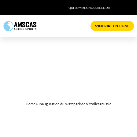
QUI SOMMES-NOUS
AGENDA
S'INCRIRE EN LIGNE
INAUGURATION DU SKATEPARK DE
VITROLLES RÉUSSIE
mar 22 septembre, 2020
,
Animations
,
Événements
© Photo : AMSCAS
Home
»
Inauguration du skatepark de Vitrolles réussie