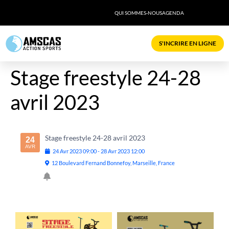
QUI SOMMES-NOUS
AGENDA
S'INCRIRE EN LIGNE
Stage freestyle 24-28
avril 2023
Stage freestyle 24-28 avril 2023
24
AVR
24
Avr
2023
09:00
-
28
Avr
2023
12:00
12 Boulevard Fernand Bonnefoy, Marseille, France