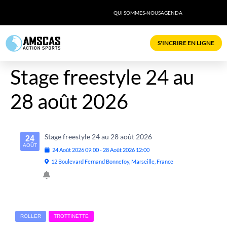
QUI SOMMES-NOUS
AGENDA
S'INCRIRE EN LIGNE
Stage freestyle 24 au
28 août 2026
Stage freestyle 24 au 28 août 2026
24
AOÛT
24
Août
2026
09:00
-
28
Août
2026
12:00
12 Boulevard Fernand Bonnefoy, Marseille, France
ROLLER
TROTTINETTE