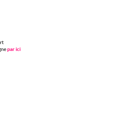
rt
igne
par ici