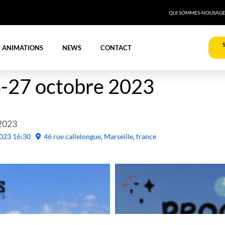
QUI SOMMES-NOUS
AG
ANIMATIONS
NEWS
CONTACT
3-27 octobre 2023
 2023
023
16:30
46 rue callelongue, Marseille, france