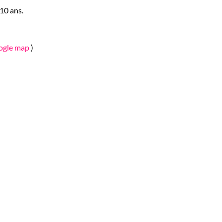
10 ans.
oogle map
)