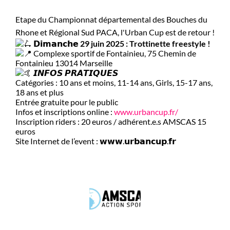
Etape du Championnat départemental des Bouches du
Rhone et Régional Sud PACA, l'Urban Cup est de retour !
𝗗
𝗶𝗺𝗮𝗻𝗰𝗵𝗲 29 juin 2025 : Trottinette freestyle !
Complexe sportif de Fontainieu, 75 Chemin de
Fontainieu 13014 Marseille
𝙄𝙉𝙁𝙊𝙎 𝙋𝙍𝘼𝙏𝙄𝙌𝙐𝙀𝙎
Catégories : 10 ans et moins, 11-14 ans, Girls, 15-17 ans,
18 ans et plus
Entrée gratuite pour le public
Infos et inscriptions online :
www.urbancup.fr/
Inscription riders : 20 euros / adhérent.e.s AMSCAS 15
euros
Site Internet de l’event : 𝘄𝘄𝘄.𝘂𝗿𝗯𝗮𝗻𝗰𝘂𝗽.𝗳𝗿