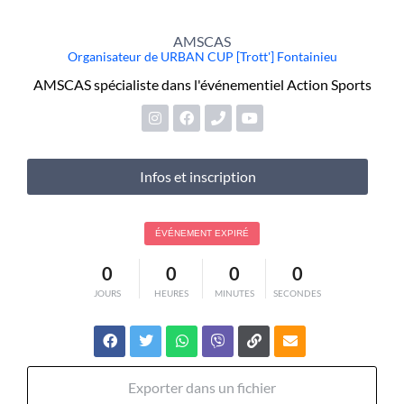
AMSCAS
Organisateur de URBAN CUP [Trott'] Fontainieu
AMSCAS spécialiste dans l'événementiel Action Sports
Infos et inscription
ÉVÉNEMENT EXPIRÉ
0
0
0
0
JOURS
HEURES
MINUTES
SECONDES
Exporter dans un fichier