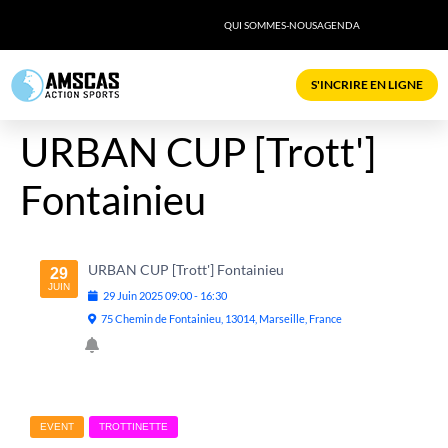
QUI SOMMES-NOUS
AGENDA
S'INCRIRE EN LIGNE
URBAN CUP [Trott']
Fontainieu
URBAN CUP [Trott'] Fontainieu
29
JUIN
29
Juin
2025
09:00
-
16:30
75 Chemin de Fontainieu, 13014, Marseille, France
EVENT
TROTTINETTE